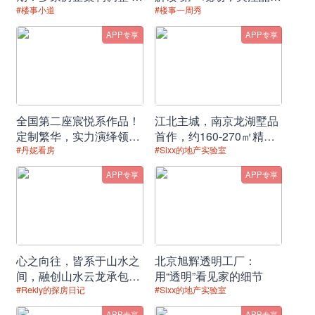
事变动频繁
房企销售动态
#楼事小道
#楼事一周秀
APP专享
APP专享
十一五时期，青浦区开展新城西扩工作，将朱家角部分纳入
新城范围
全国第二座宸悦系作品！
江北主城，南京龙湖墅品
以华为科创中心为首，中铁四局上海智慧创新总部、TCL青浦
定制繁华，实力演绎领先
首作，约160-270㎡精妆
时代的生活范本！
温泉叠墅，全城竞藏！
#丹妮看房
#Sixx的地产实验室
创智E城、青浦复旦国际融合创新中心等企业科研总部，纷纷
落户于朱家角
APP专享
APP专享
在角色里，青浦新城是江南文化的现代化新城
在产业上，智能IT为主的产业结构使得生态环境能到得到长
效塑造
心之向往，皆系于山水之
北京旭辉透明工厂：
间，融创山水云龙承包你
用“透明”看见家的细节
所以，就青浦新城自身而言，它的产业能级和宜居属性是双
的理想生活
#Rekly的探房日记
#Sixx的地产实验室
向受力的，这种良好的结构会带来产业和环境的持续双向发
APP专享
APP专享