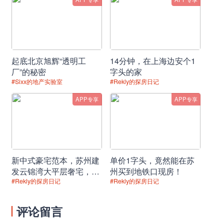
展
对于置业者本身而言，这就有了
“板块升值空间”
+
“
自住宜居
环境
”
两把利刃
起底北京旭辉“透明工
14分钟，在上海边安个1
厂”的秘密
字头的家
二、
项目周边已有不容忽视的强大配套
#Sixx的地产实验室
#Rekly的探房日记
青浦新城近年拔地而起的几座超大商业体，彻底弥补了板块
APP专享
APP专享
内商业短缺的情况
安联·湖山悦直线
3
公里范围内，青浦万达茂已成熟运营、东渡
蛙城正在火热筹备中，预计明年开业
新中式豪宅范本，苏州建
单价1字头，竟然能在苏
发云锦湾大平层奢宅，品
州买到地铁口现房！
位盛泽园林理想居所！
#Rekly的探房日记
#Rekly的探房日记
评论留言