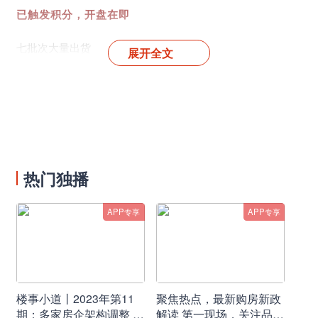
已触发积分，开盘在即
七批次大量出货
展开全文
很多嘉定、宝山的地铁盘都缺客的情况下
这个位于朱家角的项目却能触发积分
大概是缘于：
一、青浦新城自身的产业能级与宜居属性
热门独播
和其它五大新城相比，青浦新城是跳出了上海，被放置在了
APP专享
APP专享
长三角一体化的焦点位置
它的定位是“上海西部服务长三角区域的综合性节点城
市”和“长三角数字干线的重点节点和战略支撑”
楼事小道丨2023年第11
聚焦热点，最新购房新政
期：多家房企架构调整 人
解读 第一现场，关注品牌