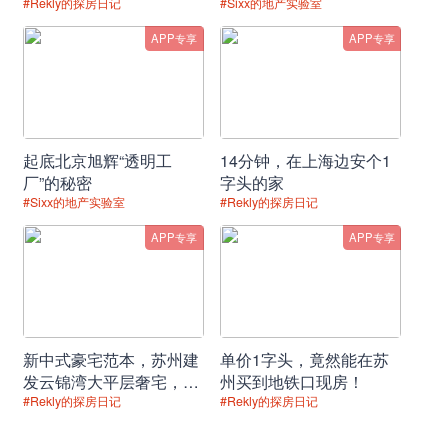
【尽揽世界级聚合】
的理想生活
#Rekly的探房日记
#Sixx的地产实验室
APP专享
APP专享
双轨交（11号线/在建23号线）实现快捷
商务通勤圈，西岸梦中心国际消费矩阵即
将启幕，滨江艺术长廊更成为社区的"美
学会客厅"。从龙美术馆的先锋展览到穹
起底北京旭辉“透明工
14分钟，在上海边安个1
顶艺术中心的沉浸剧场，从滑板公园的运
厂”的秘密
字头的家
动活力到海事塔广场的都市社交，尽享永
#Sixx的地产实验室
#Rekly的探房日记
不落幕的国际水岸生活。
APP专享
APP专享
新中式豪宅范本，苏州建
单价1字头，竟然能在苏
发云锦湾大平层奢宅，品
州买到地铁口现房！
位盛泽园林理想居所！
#Rekly的探房日记
#Rekly的探房日记
【誉府系标杆作品】