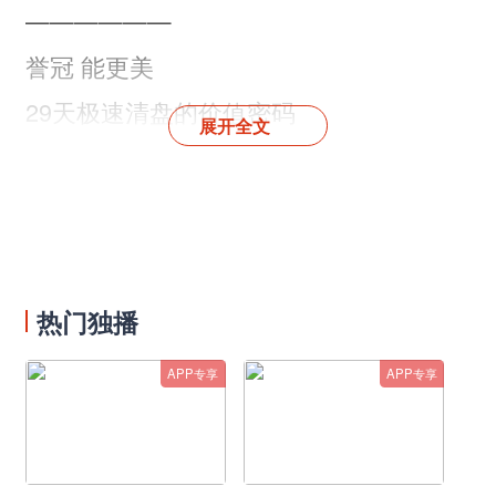
——————
誉冠 能更美
29天极速清盘的价值密码
展开全文
3月28日，能建·西岸誉府开盘即罄，以
47.68亿佳绩圆满收官。
从2月28日展厅开放至3月28日完美收官，
热门独播
能建·西岸誉府共接待1900+组诚意客户到
访，累计认筹849组，认筹率272%，最终
APP专享
APP专享
312席珍稀资产尽归远见者。
29天极速清
盘，创下上海2025年单次清盘套数最多、
从开放到清盘时间最短的新纪录！