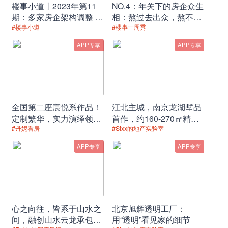
楼事小道丨2023年第11
NO.4：年关下的房企众生
期：多家房企架构调整 人
相：熬过去出众，熬不过
上海能建西岸誉府开盘
事变动频繁
去“出局”！
#楼事小道
#楼事一周秀
APP专享
APP专享
三大价值密码破译热销逻辑
【占位全球滨水战略支点】
择址徐汇滨江这一上海"一江一河"规划瑰
宝，项目坐拥万亿级产业资本、全球科创
全国第二座宸悦系作品！
江北主城，南京龙湖墅品
定制繁华，实力演绎领先
首作，约160-270㎡精妆
磁场与人文艺术高地三重赋能。作为黄浦
时代的生活范本！
温泉叠墅，全城竞藏！
#丹妮看房
#Sixx的地产实验室
江畔可成片开发的稀缺地块，西岸誉府将
APP专享
APP专享
千亿级金融城势能、西岸美术馆艺术生态
与4.5公里滨江生活带完美融合，构建起
同步世界的滨水生活场域。
心之向往，皆系于山水之
北京旭辉透明工厂：
间，融创山水云龙承包你
用“透明”看见家的细节